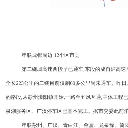
串联成都周边 12个区市县
第二绕城高速西段早已通车,东段的成自泸高速
全长223公里的二绕目前仅剩60多公里尚未通车。昨
的路段,从彭州濛阳镇开始,一路至五凤互通,主体工程
泉湖服务区、广汉停车区已基本完工。据市交委此前消
串联彭州、广汉、青白江、金堂、龙泉驿、简